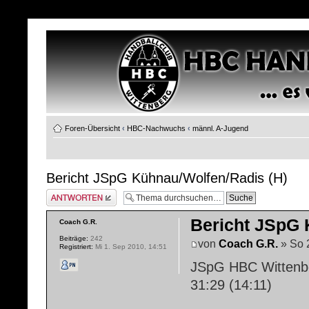
Foren-Übersicht
‹
HBC-Nachwuchs
‹
männl. A-Jugend
Bericht JSpG Kühnau/Wolfen/Radis (H)
Antwort erstellen
Bericht JSpG 
Coach G.R.
Beiträge:
242
von
Coach G.R.
» So 
Registriert:
Mi 1. Sep 2010, 14:51
JSpG HBC Wittenbe
31:29 (14:11)