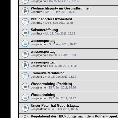
von
psycho
» Do 15. Mär 2012, 10:56
Weihnachtsparty im Gesundbrunnen
von
flinte
» Mo 19. Dez 2011, 15:41
Braunsdorfer Oktoberfest
von
flinte
» Do 8. Sep 2011, 13:58
Saisoneröffnung
von
flinte
» Mo 29. Aug 2011, 15:15
wassersporttag
von
psycho
» So 7. Aug 2011, 18:47
wassersporttag
von
psycho
» Do 28. Jul 2011, 18:35
wassersporttag
von
psycho
» Mo 25. Jul 2011, 11:31
Trainerweiterbildung
von
Jense
» Mi 15. Jun 2011, 13:32
Wassertraining (Paddeln)
von
psycho
» Di 7. Jun 2011, 18:36
Wassertraining
von
psycho
» Di 7. Jun 2011, 08:47
Unser Peter hat Geburtstag....
von
postman
» Sa 9. Apr 2011, 16:56
Kegelabend der HBC- Jungs nach dem Köthen- Spiel.