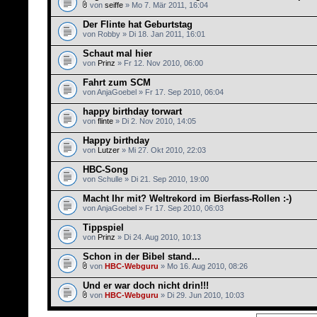
von
seiffe
» Mo 7. Mär 2011, 16:04
Der Flinte hat Geburtstag
von Robby » Di 18. Jan 2011, 16:01
Schaut mal hier
von
Prinz
» Fr 12. Nov 2010, 06:00
Fahrt zum SCM
von AnjaGoebel » Fr 17. Sep 2010, 06:04
happy birthday torwart
von
flinte
» Di 2. Nov 2010, 14:05
Happy birthday
von
Lutzer
» Mi 27. Okt 2010, 22:03
HBC-Song
von Schulle » Di 21. Sep 2010, 19:00
Macht Ihr mit? Weltrekord im Bierfass-Rollen :-)
von AnjaGoebel » Fr 17. Sep 2010, 06:03
Tippspiel
von
Prinz
» Di 24. Aug 2010, 10:13
Schon in der Bibel stand...
von
HBC-Webguru
» Mo 16. Aug 2010, 08:26
Und er war doch nicht drin!!!
von
HBC-Webguru
» Di 29. Jun 2010, 10:03