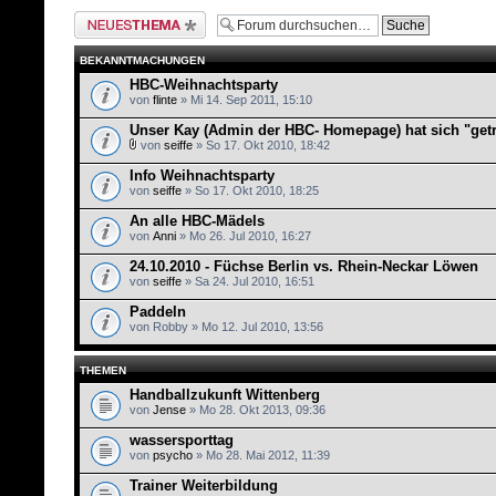
Neues Thema erstellen
BEKANNTMACHUNGEN
HBC-Weihnachtsparty
von
flinte
» Mi 14. Sep 2011, 15:10
Unser Kay (Admin der HBC- Homepage) hat sich "getr
von
seiffe
» So 17. Okt 2010, 18:42
Info Weihnachtsparty
von
seiffe
» So 17. Okt 2010, 18:25
An alle HBC-Mädels
von
Anni
» Mo 26. Jul 2010, 16:27
24.10.2010 - Füchse Berlin vs. Rhein-Neckar Löwen
von
seiffe
» Sa 24. Jul 2010, 16:51
Paddeln
von Robby » Mo 12. Jul 2010, 13:56
THEMEN
Handballzukunft Wittenberg
von
Jense
» Mo 28. Okt 2013, 09:36
wassersporttag
von
psycho
» Mo 28. Mai 2012, 11:39
Trainer Weiterbildung