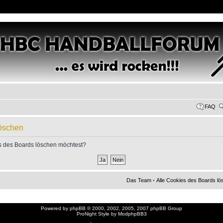
FAQ
löschen
ies des Boards löschen möchtest?
Das Team
•
Alle Cookies des Boards l
Powered by
phpBB
© 2000, 2002, 2005, 2007 phpBB Group
ProNight Style by
ModphpBB3